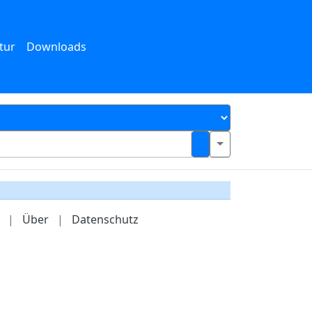
tur
Downloads
|
Über
|
Datenschutz