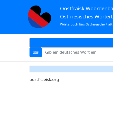
Oostfräisk Woordenb
Ostfriesisches Wörter
Wörterbuch fürs Ostfriesische Platt
oostfraeisk.org