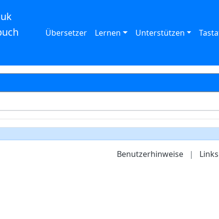
auk
buch
Übersetzer
Lernen
Unterstützen
Tasta
Benutzerhinweise
|
Links