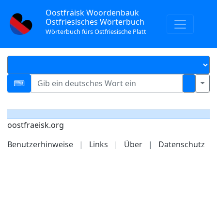
Oostfräisk Woordenbauk
Ostfriesisches Wörterbuch
Wörterbuch fürs Ostfriesische Platt
oostfraeisk.org
Benutzerhinweise
|
Links
|
Über
|
Datenschutz