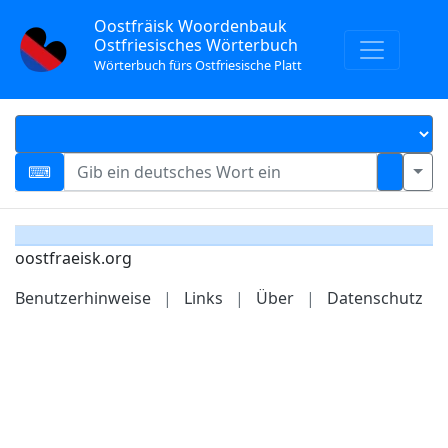
Oostfräisk Woordenbauk
Ostfriesisches Wörterbuch
Wörterbuch fürs Ostfriesische Platt
oostfraeisk.org
Benutzerhinweise
|
Links
|
Über
|
Datenschutz