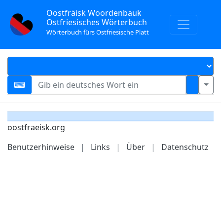
Oostfräisk Woordenbauk
Ostfriesisches Wörterbuch
Wörterbuch fürs Ostfriesische Platt
oostfraeisk.org
Benutzerhinweise
|
Links
|
Über
|
Datenschutz