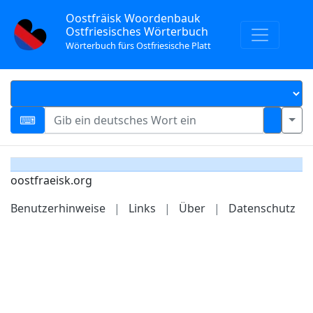
Oostfräisk Woordenbauk
Ostfriesisches Wörterbuch
Wörterbuch fürs Ostfriesische Platt
oostfraeisk.org
Benutzerhinweise
|
Links
|
Über
|
Datenschutz