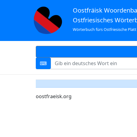
Oostfräisk Woordenb
Ostfriesisches Wörter
Wörterbuch fürs Ostfriesische Platt
oostfraeisk.org