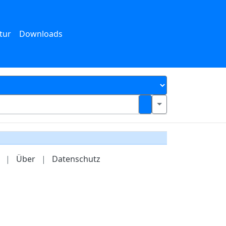
tur
Downloads
|
Über
|
Datenschutz