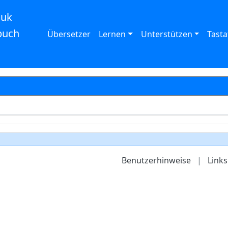
auk
buch
Übersetzer
Lernen
Unterstützen
Tasta
Benutzerhinweise
|
Links