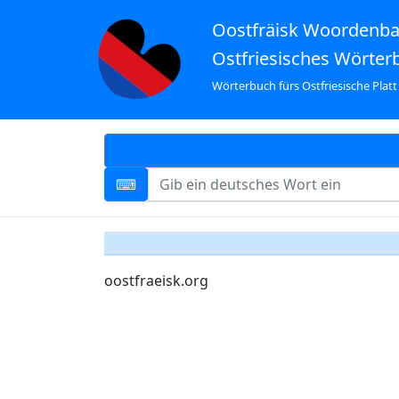
Oostfräisk Woordenb
Ostfriesisches Wörter
Wörterbuch fürs Ostfriesische Platt
oostfraeisk.org