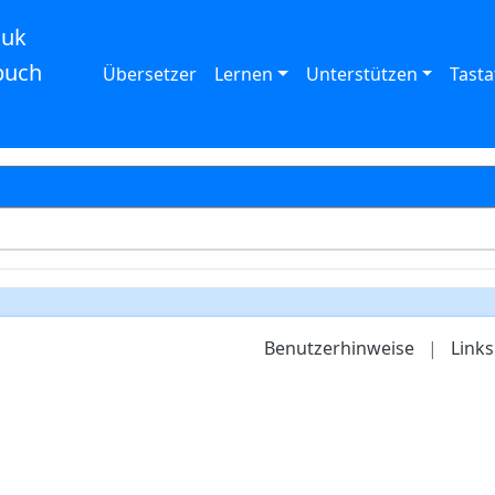
auk
buch
Übersetzer
Lernen
Unterstützen
Tasta
Benutzerhinweise
|
Links