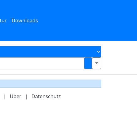
tur
Downloads
|
Über
|
Datenschutz