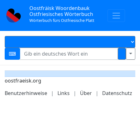
Oostfräisk Woordenbauk
Ostfriesisches Wörterbuch
Wörterbuch fürs Ostfriesische Platt
oostfraeisk.org
Benutzerhinweise
|
Links
|
Über
|
Datenschutz