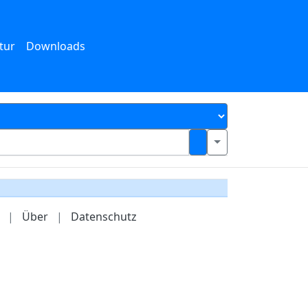
tur
Downloads
|
Über
|
Datenschutz