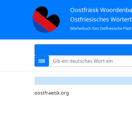
Oostfräisk Woordenb
Ostfriesisches Wörter
Wörterbuch fürs Ostfriesische Platt
oostfraeisk.org