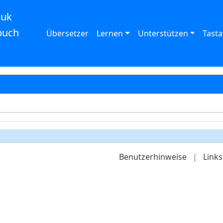
auk
buch
Übersetzer
Lernen
Unterstützen
Tasta
Benutzerhinweise
|
Links