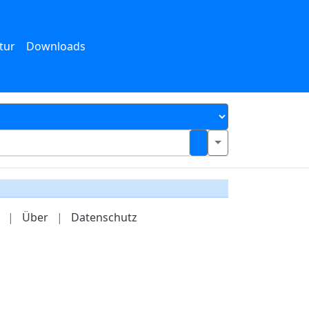
tur
Downloads
|
Über
|
Datenschutz