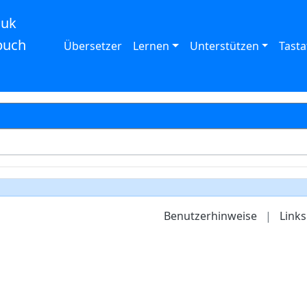
auk
buch
Übersetzer
Lernen
Unterstützen
Tasta
Benutzerhinweise
|
Links