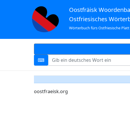
Oostfräisk Woordenb
Ostfriesisches Wörter
Wörterbuch fürs Ostfriesische Platt
oostfraeisk.org