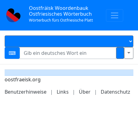
Oostfräisk Woordenbauk
Ostfriesisches Wörterbuch
Wörterbuch fürs Ostfriesische Platt
oostfraeisk.org
Benutzerhinweise
|
Links
|
Über
|
Datenschutz