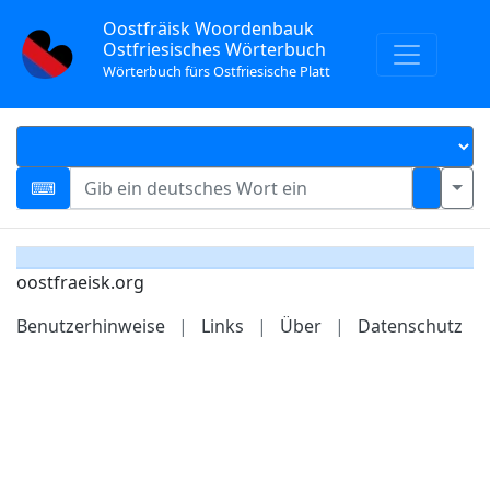
Oostfräisk Woordenbauk
Ostfriesisches Wörterbuch
Wörterbuch fürs Ostfriesische Platt
oostfraeisk.org
Benutzerhinweise
|
Links
|
Über
|
Datenschutz