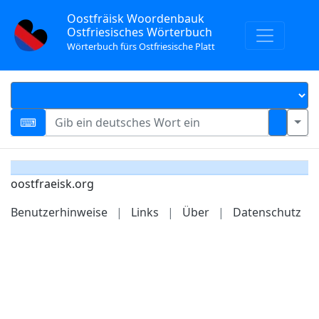
Oostfräisk Woordenbauk
Ostfriesisches Wörterbuch
Wörterbuch fürs Ostfriesische Platt
oostfraeisk.org
Benutzerhinweise
|
Links
|
Über
|
Datenschutz