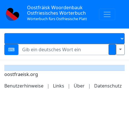
Oostfräisk Woordenbauk
Ostfriesisches Wörterbuch
Wörterbuch fürs Ostfriesische Platt
oostfraeisk.org
Benutzerhinweise
|
Links
|
Über
|
Datenschutz