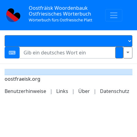
Oostfräisk Woordenbauk
Ostfriesisches Wörterbuch
Wörterbuch fürs Ostfriesische Platt
oostfraeisk.org
Benutzerhinweise
|
Links
|
Über
|
Datenschutz