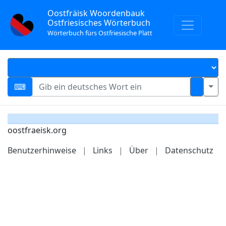
Oostfräisk Woordenbauk
Ostfriesisches Wörterbuch
Wörterbuch fürs Ostfriesische Platt
oostfraeisk.org
Benutzerhinweise
|
Links
|
Über
|
Datenschutz