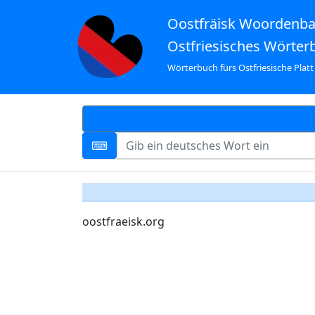
Oostfräisk Woordenb
Ostfriesisches Wörter
Wörterbuch fürs Ostfriesische Platt
oostfraeisk.org