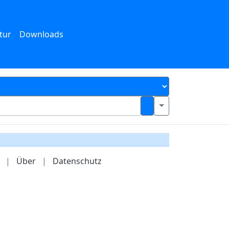
tur
Downloads
|
Über
|
Datenschutz