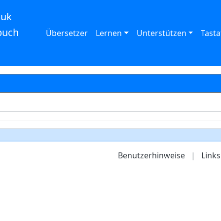
auk
buch
Übersetzer
Lernen
Unterstützen
Tasta
Benutzerhinweise
|
Links