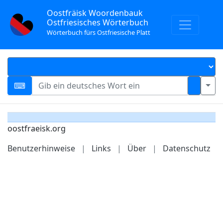
Oostfräisk Woordenbauk
Ostfriesisches Wörterbuch
Wörterbuch fürs Ostfriesische Platt
oostfraeisk.org
Benutzerhinweise
|
Links
|
Über
|
Datenschutz