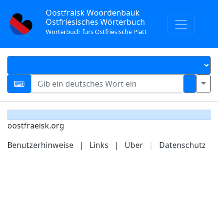
Oostfräisk Woordenbauk
Ostfriesisches Wörterbuch
Wörterbuch fürs Ostfriesische Platt
oostfraeisk.org
Benutzerhinweise
|
Links
|
Über
|
Datenschutz