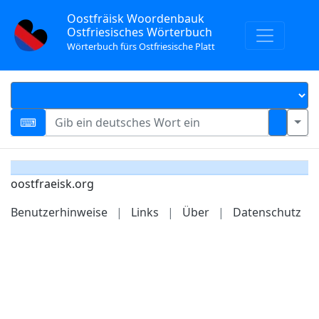
Oostfräisk Woordenbauk
Ostfriesisches Wörterbuch
Wörterbuch fürs Ostfriesische Platt
oostfraeisk.org
Benutzerhinweise
|
Links
|
Über
|
Datenschutz