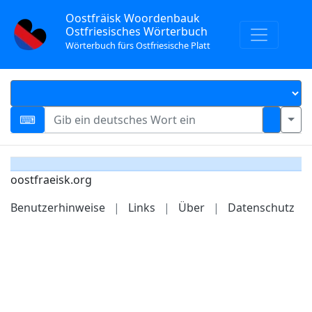
Oostfräisk Woordenbauk
Ostfriesisches Wörterbuch
Wörterbuch fürs Ostfriesische Platt
oostfraeisk.org
Benutzerhinweise
|
Links
|
Über
|
Datenschutz