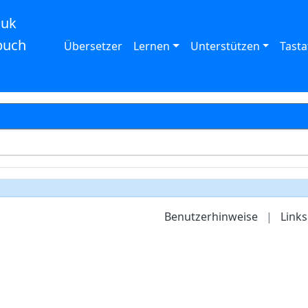
auk
buch
Übersetzer
Lernen
Unterstützen
Tasta
Benutzerhinweise
|
Links