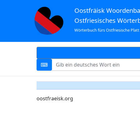
Oostfräisk Woordenb
Ostfriesisches Wörter
Wörterbuch fürs Ostfriesische Platt
oostfraeisk.org