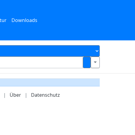
tur
Downloads
|
Über
|
Datenschutz