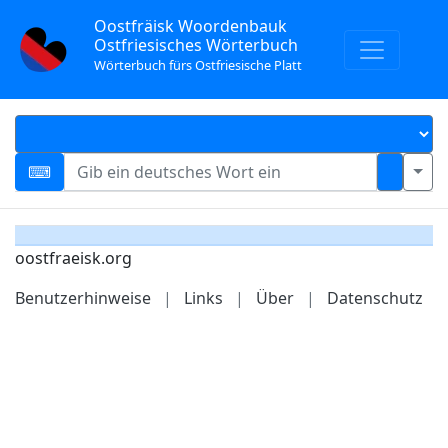
Oostfräisk Woordenbauk
Ostfriesisches Wörterbuch
Wörterbuch fürs Ostfriesische Platt
oostfraeisk.org
Benutzerhinweise
|
Links
|
Über
|
Datenschutz