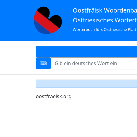
Oostfräisk Woordenb
Ostfriesisches Wörter
Wörterbuch fürs Ostfriesische Platt
oostfraeisk.org