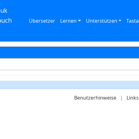
auk
buch
Übersetzer
Lernen
Unterstützen
Tasta
Benutzerhinweise
|
Links