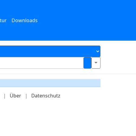
tur
Downloads
|
Über
|
Datenschutz