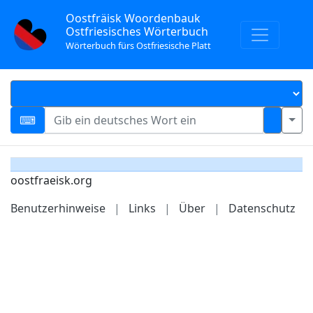
Oostfräisk Woordenbauk
Ostfriesisches Wörterbuch
Wörterbuch fürs Ostfriesische Platt
oostfraeisk.org
Benutzerhinweise
|
Links
|
Über
|
Datenschutz