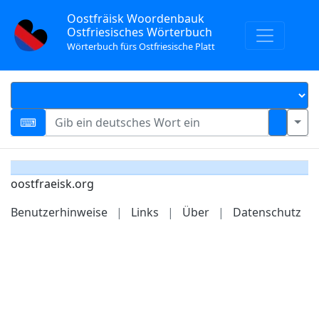
Oostfräisk Woordenbauk
Ostfriesisches Wörterbuch
Wörterbuch fürs Ostfriesische Platt
oostfraeisk.org
Benutzerhinweise
|
Links
|
Über
|
Datenschutz