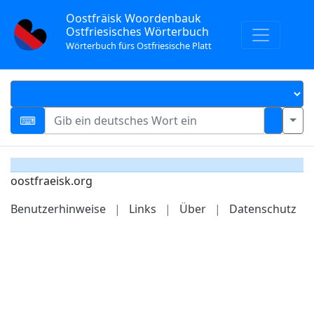
Oostfräisk Woordenbauk
Ostfriesisches Wörterbuch
Wörterbuch fürs Ostfriesische Platt
oostfraeisk.org
Benutzerhinweise
|
Links
|
Über
|
Datenschutz