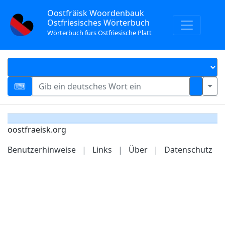
Oostfräisk Woordenbauk
Ostfriesisches Wörterbuch
Wörterbuch fürs Ostfriesische Platt
oostfraeisk.org
Benutzerhinweise
|
Links
|
Über
|
Datenschutz