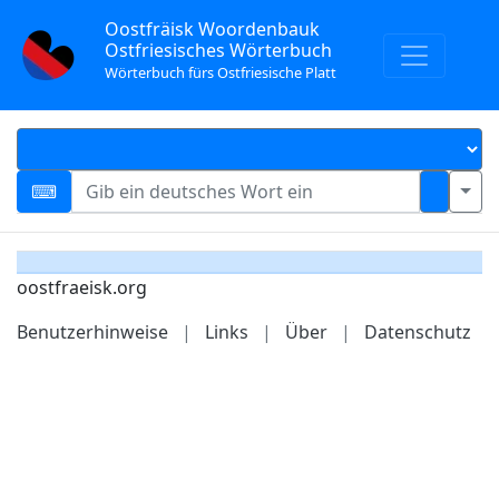
Oostfräisk Woordenbauk
Ostfriesisches Wörterbuch
Wörterbuch fürs Ostfriesische Platt
oostfraeisk.org
Benutzerhinweise
|
Links
|
Über
|
Datenschutz