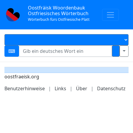
Oostfräisk Woordenbauk
Ostfriesisches Wörterbuch
Wörterbuch fürs Ostfriesische Platt
oostfraeisk.org
Benutzerhinweise
|
Links
|
Über
|
Datenschutz