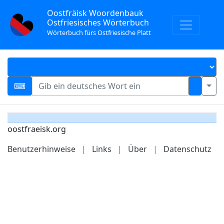
Oostfräisk Woordenbauk
Ostfriesisches Wörterbuch
Wörterbuch fürs Ostfriesische Platt
oostfraeisk.org
Benutzerhinweise
|
Links
|
Über
|
Datenschutz