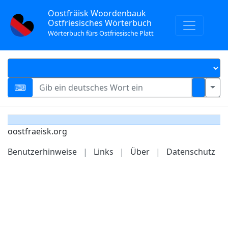
Oostfräisk Woordenbauk
Ostfriesisches Wörterbuch
Wörterbuch fürs Ostfriesische Platt
oostfraeisk.org
Benutzerhinweise
|
Links
|
Über
|
Datenschutz