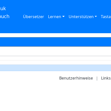
auk
buch
Übersetzer
Lernen
Unterstützen
Tasta
Benutzerhinweise
|
Links