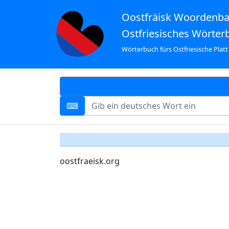
Oostfräisk Woordenb
Ostfriesisches Wörter
Wörterbuch fürs Ostfriesische Platt
oostfraeisk.org