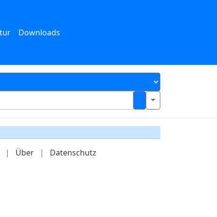
tur
Downloads
|
Über
|
Datenschutz