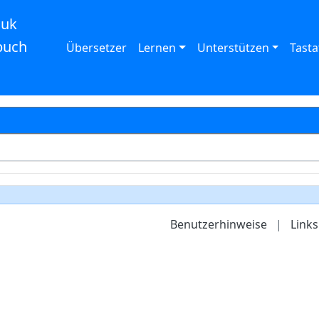
auk
buch
Übersetzer
Lernen
Unterstützen
Tasta
Benutzerhinweise
|
Links