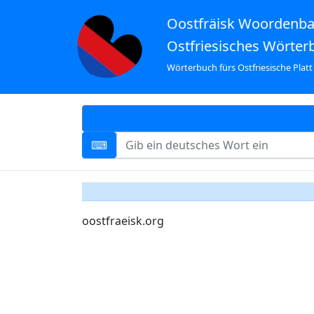
Oostfräisk Woordenb
Ostfriesisches Wörter
Wörterbuch fürs Ostfriesische Platt
oostfraeisk.org