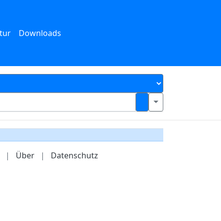
tur
Downloads
|
Über
|
Datenschutz