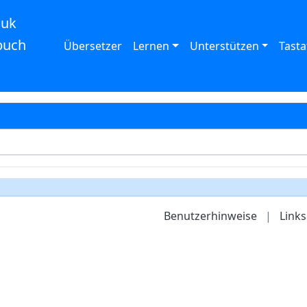
auk
buch
Übersetzer
Lernen
Unterstützen
Tasta
Benutzerhinweise
|
Links