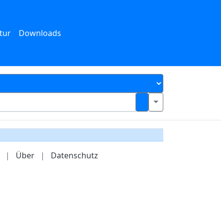
tur
Downloads
|
Über
|
Datenschutz