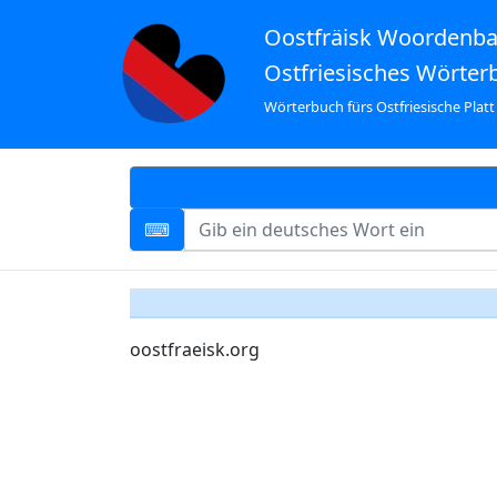
Oostfräisk Woordenb
Ostfriesisches Wörter
Wörterbuch fürs Ostfriesische Platt
oostfraeisk.org