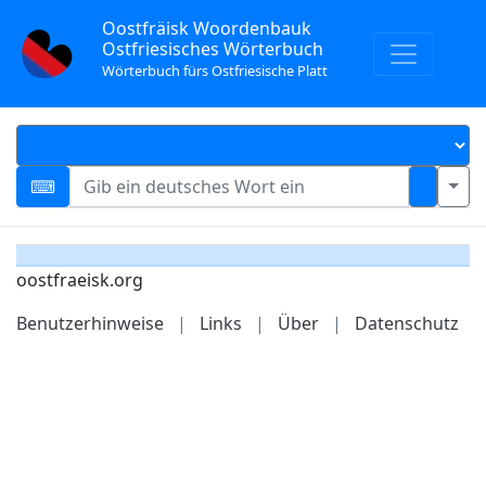
Oostfräisk Woordenbauk
Ostfriesisches Wörterbuch
Wörterbuch fürs Ostfriesische Platt
oostfraeisk.org
Benutzerhinweise
|
Links
|
Über
|
Datenschutz