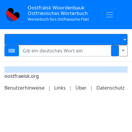
Oostfräisk Woordenbauk
Ostfriesisches Wörterbuch
Wörterbuch fürs Ostfriesische Platt
oostfraeisk.org
Benutzerhinweise
|
Links
|
Über
|
Datenschutz