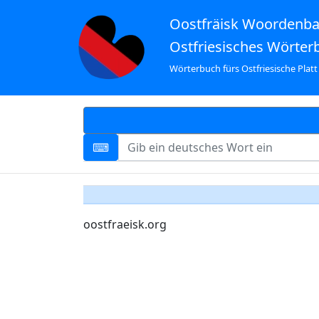
Oostfräisk Woordenb
Ostfriesisches Wörter
Wörterbuch fürs Ostfriesische Platt
oostfraeisk.org