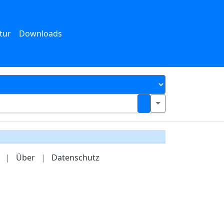
tur
Downloads
|
Über
|
Datenschutz