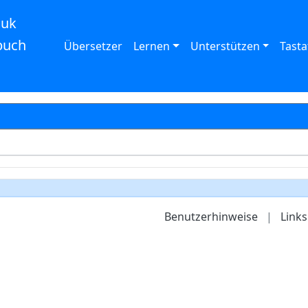
auk
buch
Übersetzer
Lernen
Unterstützen
Tasta
Benutzerhinweise
|
Links