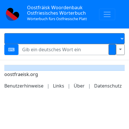
Oostfräisk Woordenbauk
Ostfriesisches Wörterbuch
Wörterbuch fürs Ostfriesische Platt
oostfraeisk.org
Benutzerhinweise
|
Links
|
Über
|
Datenschutz