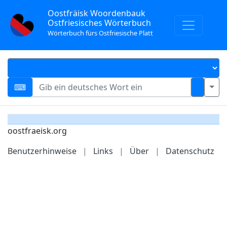
Oostfräisk Woordenbauk
Ostfriesisches Wörterbuch
Wörterbuch fürs Ostfriesische Platt
oostfraeisk.org
Benutzerhinweise
|
Links
|
Über
|
Datenschutz