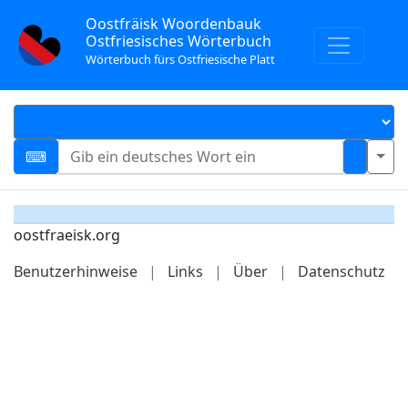
Oostfräisk Woordenbauk
Ostfriesisches Wörterbuch
Wörterbuch fürs Ostfriesische Platt
oostfraeisk.org
Benutzerhinweise
|
Links
|
Über
|
Datenschutz