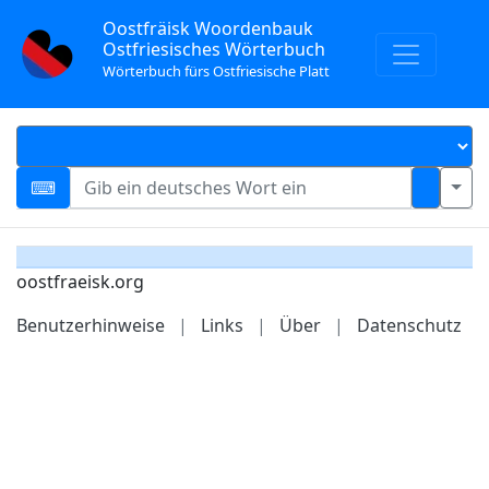
Oostfräisk Woordenbauk
Ostfriesisches Wörterbuch
Wörterbuch fürs Ostfriesische Platt
oostfraeisk.org
Benutzerhinweise
|
Links
|
Über
|
Datenschutz