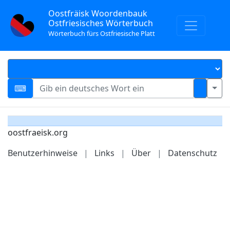
Oostfräisk Woordenbauk
Ostfriesisches Wörterbuch
Wörterbuch fürs Ostfriesische Platt
oostfraeisk.org
Benutzerhinweise
|
Links
|
Über
|
Datenschutz