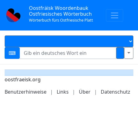
Oostfräisk Woordenbauk
Ostfriesisches Wörterbuch
Wörterbuch fürs Ostfriesische Platt
oostfraeisk.org
Benutzerhinweise
|
Links
|
Über
|
Datenschutz