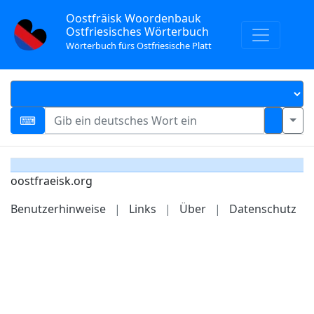
Oostfräisk Woordenbauk
Ostfriesisches Wörterbuch
Wörterbuch fürs Ostfriesische Platt
oostfraeisk.org
Benutzerhinweise
|
Links
|
Über
|
Datenschutz