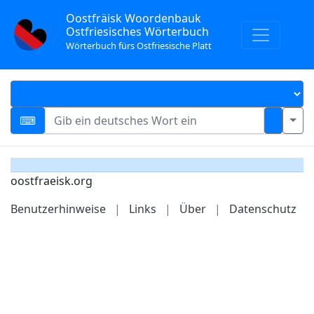
Oostfräisk Woordenbauk
Ostfriesisches Wörterbuch
Wörterbuch fürs Ostfriesische Platt
oostfraeisk.org
Benutzerhinweise
|
Links
|
Über
|
Datenschutz