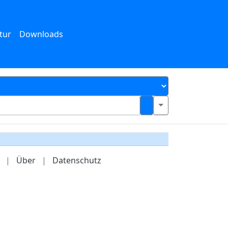
tur
Downloads
|
Über
|
Datenschutz