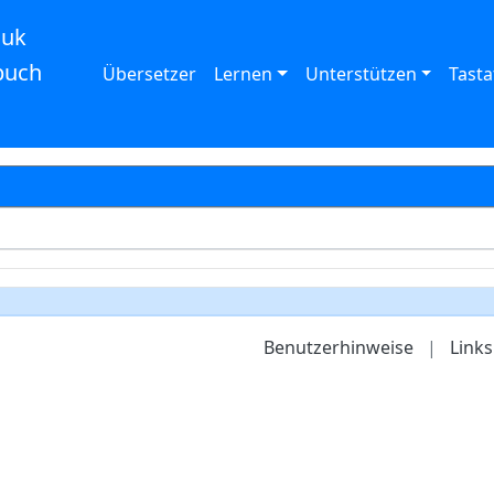
auk
buch
Übersetzer
Lernen
Unterstützen
Tasta
Benutzerhinweise
|
Links