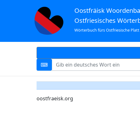
Oostfräisk Woordenb
Ostfriesisches Wörter
Wörterbuch fürs Ostfriesische Platt
oostfraeisk.org