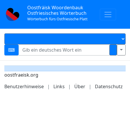
Oostfräisk Woordenbauk
Ostfriesisches Wörterbuch
Wörterbuch fürs Ostfriesische Platt
oostfraeisk.org
Benutzerhinweise
|
Links
|
Über
|
Datenschutz