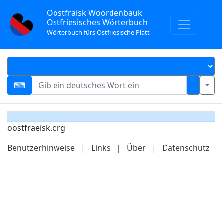
Oostfräisk Woordenbauk
Ostfriesisches Wörterbuch
Wörterbuch fürs Ostfriesische Platt
oostfraeisk.org
Benutzerhinweise
|
Links
|
Über
|
Datenschutz