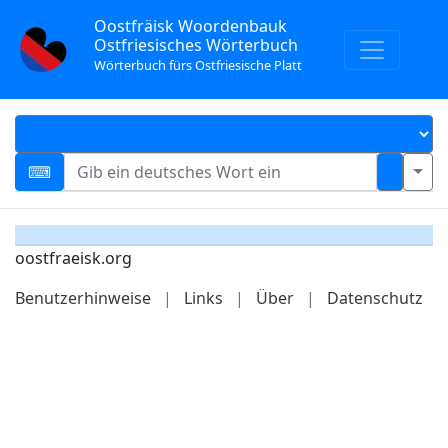
Oostfräisk Woordenbauk
Ostfriesisches Wörterbuch
Wörterbuch fürs Ostfriesische Platt
oostfraeisk.org
Benutzerhinweise
|
Links
|
Über
|
Datenschutz